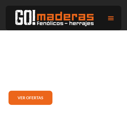
TODO LO QUE NECESITÉS EN
MADERAS Y HERRAJES
Venta de maderas tratadas y herrajes para la construcción, el
hogar y la industria.
Pedí tu presupuesto vía WhatsApp
VER OFERTAS
CONTÁCTANOS